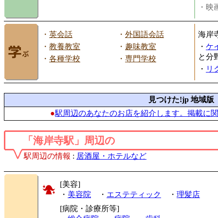
・映画
・
英会話
・
外国語会話
海岸
・
教養教室
・
趣味教室
・
ケ
と分
・
各種学校
・
専門学校
・
リ
見つけた!jp 地域版
●
駅周辺のあなたのお店を紹介します。掲載に
「海岸寺駅」周辺の
駅周辺の情報
:
居酒屋・ホテルなど
[美容]
・
美容院
・
エステティック
・
理髪店
[病院・診療所等]