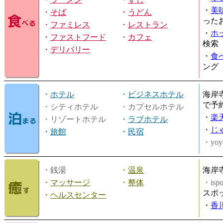
・
美
・
そば
・
うどん
った
・
ファミレス
・
レストラン
・
ホ
・
ファストフード
・
カフェ
検索
・
デリバリー
・
食
ング
・
ホテル
・
ビジネスホテル
海岸
で予
・シティホテル
・カプセルホテル
・
楽
・リゾートホテル
・
ラブホテル
・
じ
・
旅館
・
民宿
・yoy
・銭湯
・
温泉
海岸
・
マッサージ
・
整体
・is
スポ
・
ヘルスセンター
・
香