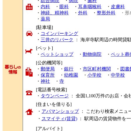
・
総合病院
・
病院
・
歯科
・
内科
・
眼科
・
耳鼻咽喉科
・
皮膚科
・
神経、精神科
・
外科
・
整形外科
・形
・
薬局
[駐車場]
・
コインパーキング
・
三井のリパーク
： 海岸寺駅周辺の時間貸
[ペット]
・
ペットショップ
・
動物病院
・
ペット葬
[公的機関等]
・
郵便局
・
銀行
・
市区町村機関
・
図書
・
保育所
・
幼稚園
・
小学校
・
中学校
・
神社
・
寺
[電話番号検索]
・
タウンページ
： 全国1,100万件のお店
[住まいを借りる]
・
アパマンショップ
： こだわり検索メニュ
・
スマイティ(賃貸)
： 駅周辺の賃貸物件を
[アルバイト]