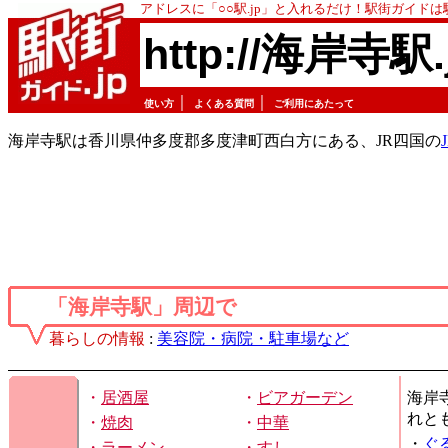
アドレスに「○○駅.jp」と入れるだけ！駅街ガイド
http://海岸寺駅.
｜
｜
使い方
よくある質問
ご利用にあたって
海岸寺駅は香川県仲多度郡多度津町西白方にある、JR四国の
「海岸寺駅」周辺で
暮らしの情報
:
美容院・病院・駐車場など
・
居酒屋
・
ビアガーデン
海岸
れと
・
焼肉
・
中華
・
ぐ
・
ラーメン
・
すし