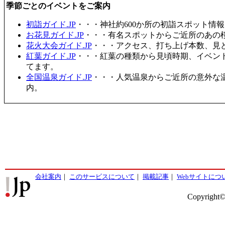
季節ごとのイベントをご案内
初詣ガイド.JP
・・・神社約600か所の初詣スポット情
お花見ガイド.JP
・・・有名スポットからご近所のあの桜
花火大会ガイド.JP
・・・アクセス、打ち上げ本数、見
紅葉ガイド.JP
・・・紅葉の種類から見頃時期、イベン
てます。
全国温泉ガイド.JP
・・・人気温泉からご近所の意外な
内。
会社案内
｜
このサービスについて
｜
掲載記事
｜
Webサイトにつ
Copyright©2