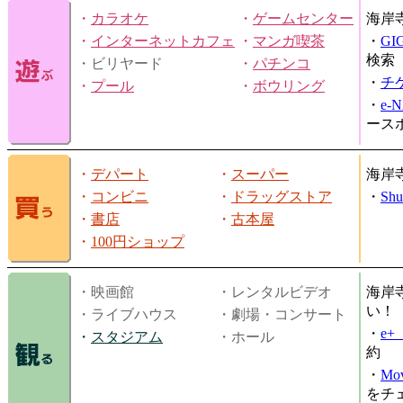
・
カラオケ
・
ゲームセンター
海岸
・
インターネットカフェ
・
マンガ喫茶
・
GI
検索
・ビリヤード
・
パチンコ
・
チ
・
プール
・
ボウリング
・
e-
ース
・
デパート
・
スーパー
海岸
・
コンビニ
・
ドラッグストア
・
Shu
・
書店
・
古本屋
・
100円ショップ
・映画館
・レンタルビデオ
海岸
い！
・ライブハウス
・劇場・コンサート
・
e
・
スタジアム
・ホール
約
・
Mov
をチ