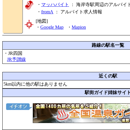
・
マッハバイト
： 海岸寺駅周辺のアルバイ
・
fromA
：
アルバイト求人情報
[地図]
・
Google Map
・
Mapion
路線の駅名一覧
・JR四国
JR予讃線
近くの駅
5km以内に他の駅はありません
駅街ガイド姉妹サイ